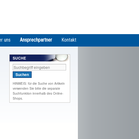
r uns
Ansprechpartner
Kontakt
SUCHE
Suche
HINWEIS: für die Suche von Artikeln
verwenden Sie bitte die separate
Suchfunktion innerhalb des Online-
Shops.