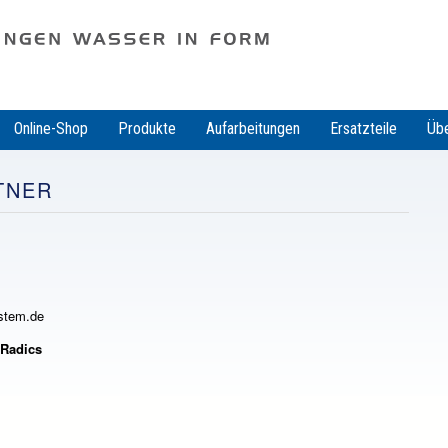
ln
Online-Shop
Produkte
Aufarbeitungen
Ersatzteile
Übe
TNER
stem.de
 Radics