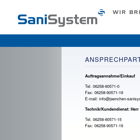
SaniSystem
GmbH
Hauptmenü
Zum Inhalt wechseln
Zum sekundären Inhalt wechse
ANSPRECHPAR
Auftragsannahme/Einkauf
Tel. 06258-90571-0
Fax: 06258-90571-19
E-mail: info@jaenchen-sanisy
Technik/Kundendienst: Herr
Tel. 06258-90571-15
Fax: 06258-90571-19